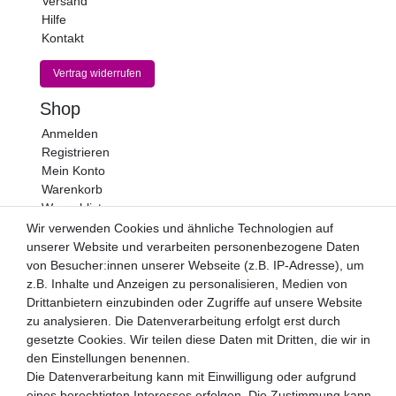
Versand
Hilfe
Kontakt
Vertrag widerrufen
Shop
Anmelden
Registrieren
Mein Konto
Warenkorb
Wunschliste
Wir verwenden Cookies und ähnliche Technologien auf
Newsletter
unserer Website und verarbeiten personenbezogene Daten
Newsletter
von Besucher:innen unserer Webseite (z.B. IP-Adresse), um
E-MAIL **
Honig
z.B. Inhalte und Anzeigen zu personalisieren, Medien von
Drittanbietern einzubinden oder Zugriffe auf unsere Website
Hiermit bestätige ich, dass ich die
Daten­schutz­erklärung
zu analysieren. Die Datenverarbeitung erfolgt erst durch
gelesen habe. Meine Einwilligung kann ich jederzeit
gesetzte Cookies. Wir teilen diese Daten mit Dritten, die wir in
widerrufen.**
den Einstellungen benennen.
Die Datenverarbeitung kann mit Einwilligung oder aufgrund
Abonnieren
eines berechtigten Interesses erfolgen. Die Zustimmung kann