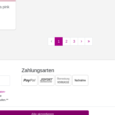
a pink
1
2
3
Zahlungsarten
ten­
ne
ufen.**
Alle akzeptieren