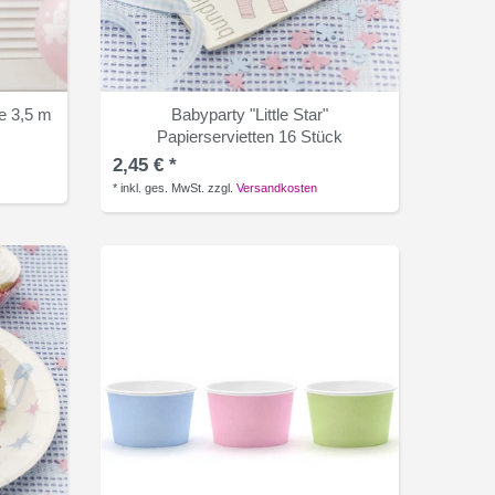
de 3,5 m
Babyparty "Little Star"
Papierservietten 16 Stück
2,45 € *
*
inkl. ges. MwSt.
zzgl.
Versandkosten