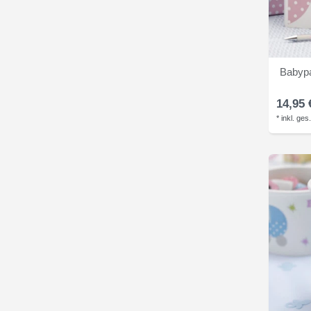
Babypa
14,95 
*
inkl. ges