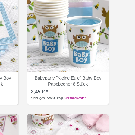
by Boy
Babyparty "Kleine Eule" Baby Boy
ck
Pappbecher 8 Stück
2,45 € *
*
inkl. ges. MwSt.
zzgl.
Versandkosten