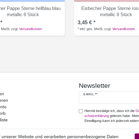
er Pappe Sterne hellblau blau
Eisbecher Pappe Sterne ros
metallic 8 Stück
metallic 8 Stück
 *
3,45 € *
. MwSt.
zzgl.
Versandkosten
*
inkl. ges. MwSt.
zzgl.
Versandkosten
Newsletter
en
Newsletter
E-MAIL **
eren
Honig
nto
Hiermit bestätige ich, dass ich die
Da
orb
schutz­erklärung
gelesen habe. Mei
iste
Einwilligung kann ich jederzeit widerr
Abonnieren
f unserer Website und verarbeiten personenbezogene Daten