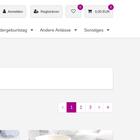
0
0
Anmelden
Registrieren
0,00 EUR
dergeburtstag
Andere Anlässe
Sonstiges
1
2
3