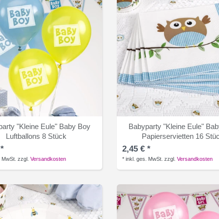
arty "Kleine Eule" Baby Boy
Babyparty "Kleine Eule" Ba
Luftballons 8 Stück
Papierservietten 16 Stü
 *
2,45 € *
. MwSt.
zzgl.
Versandkosten
*
inkl. ges. MwSt.
zzgl.
Versandkosten