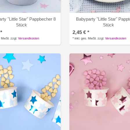
rty "Little Star" Pappbecher 8
Babyparty "Little Star" Pappt
Stück
Stück
 *
2,45 € *
. MwSt.
zzgl.
Versandkosten
*
inkl. ges. MwSt.
zzgl.
Versandkosten