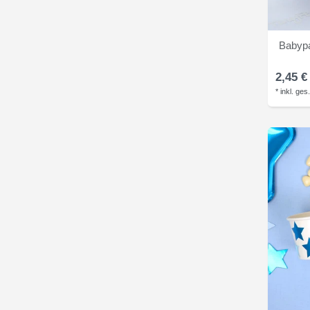
Babypa
2,45 €
*
inkl. ges