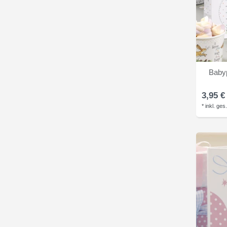
Babyp
3,95 €
*
inkl. ges