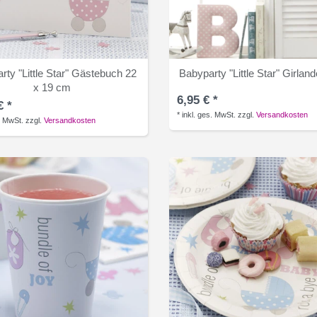
rty "Little Star" Gästebuch 22
Babyparty "Little Star" Girlan
x 19 cm
6,95 € *
€ *
*
inkl. ges. MwSt.
zzgl.
Versandkosten
. MwSt.
zzgl.
Versandkosten