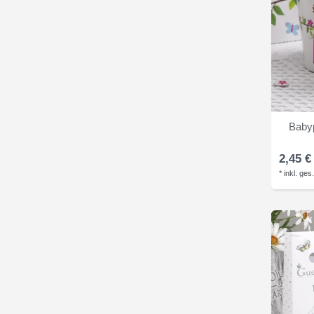
Babyp
2,45 €
*
inkl. ges