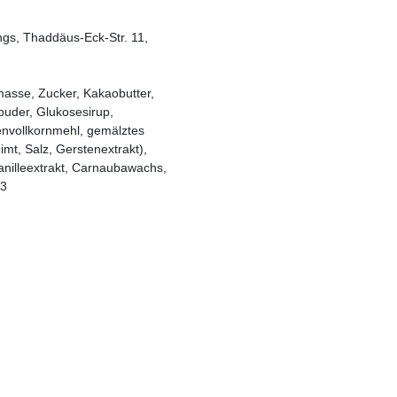
gs, Thaddäus-Eck-Str. 11,
masse, Zucker, Kakaobutter,
puder, Glukosesirup,
nvollkornmehl, gemälztes
mt, Salz, Gerstenextrakt),
anilleextrakt, Carnaubawachs,
33