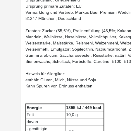
Ursprung primäre Zutaten: EU
Vermarktung und Vertrieb: Markus Baur Premium Weddin
81247 München, Deutschland
Zutaten: Zucker (55,6%), Pralinenfüllung (43,5%; Kakao
Mandeln, Wallnüsse, Haselnüsse, Vollmilchpulver, Kakao
Weizenstärke, Maisstärke, Reismehl, Weizenmehl, Weize
Weizenmehl, Emulgator: Sojalecithin, Natriumcarbonat, Zi
Gummi arabicum, Saccharoseester, Reisstärke, natürl. V
Bienenwachs, Schellack, Farbstoffe: Carotine, E100, E1
Hinweis für Allergiker:
enthält: Gluten, Milch, Nüsse und Soja.
Kann Spuren von Erdnuss enthalten.
Energie
1895 kJ / 449 kcal
Fett
10,0 g
davon:
- gesättigte