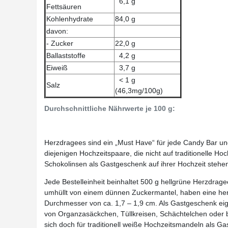
6,1 g
Fettsäuren
Kohlenhydrate
84,0 g
davon:
- Zucker
22,0 g
Ballaststoffe
4,2 g
Eiweiß
3,7 g
< 1 g
Salz
(46,3mg/100g)
Durchschnittliche Nährwerte je 100 g:
Herzdragees sind ein „Must Have“ für jede Candy Bar und d
diejenigen Hochzeitspaare, die nicht auf traditionelle H
Schokolinsen als Gastgeschenk auf ihrer Hochzeit stehe
Jede Bestelleinheit beinhaltet 500 g hellgrüne Herzdrag
umhüllt von einem dünnen Zuckermantel, haben eine he
Durchmesser von ca. 1,7 – 1,9 cm. Als Gastgeschenk eign
von Organzasäckchen, Tüllkreisen, Schächtelchen oder 
sich doch für traditionell weiße Hochzeitsmandeln als G