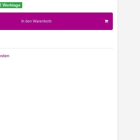
-2 Werktage
In den Warenkorb
sten