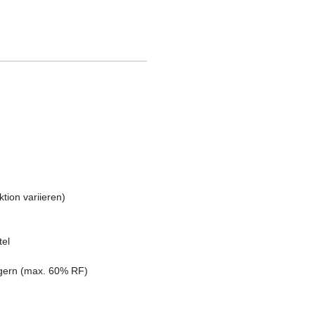
tion variieren)
tel
agern (max. 60% RF)