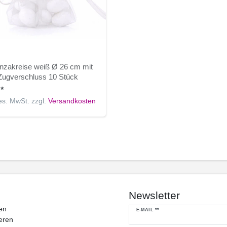
nzakreise weiß Ø 26 cm mit
Zugverschluss 10 Stück
 *
ges. MwSt.
zzgl.
Versandkosten
Newsletter
en
Newsletter
E-MAIL **
eren
Honig