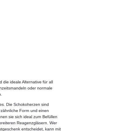
ie ideale Alternative für all
ochzeitsmandeln oder normale
n.
ees. Die Schokoherzen sind
rzähnliche Form und einen
en sie sich ideal zum Befüllen
breiteren Reagenzgläsern. Wer
astgeschenk entscheidet, kann mit