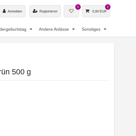
0
0
Anmelden
Registrieren
0,00 EUR
dergeburtstag
Andere Anlässe
Sonstiges
rün 500 g