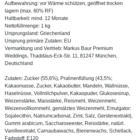
Aufbewahrung: vor Wärme schützen, geöffnet trocken
lagern (max. 60% RF)
Haltbarkeit: mind. 12 Monate
Nettofüllmenge: 1 kg
Ursprungsland: Griechenland
Ursprung primäre Zutaten: EU
Vermarktung und Vertrieb: Markus Baur Premium
Weddings, Thaddäus-Eck-Str. 11, 81247 München,
Deutschland
Zutaten: Zucker (55,6%), Pralinenfüllung (43,5%;
Kakaomasse, Zucker, Kakaobutter, Mandeln, Wallnüsse,
Haselnüsse, Vollmilchpulver, Kakaopuder, Glukosesirup,
Weizenstärke, Maisstärke, Reismehl, Weizenmehl,
Weizenvollkornmehl, gemälztes Weizenmehl, Emulgator:
Sojalecithin, Natriumcarbonat, Zimt, Salz, Gerstenextrakt),
Gummi arabicum, Saccharoseester, Reisstärke, natürl.
Vanilleextrakt, Carnaubawachs, Bienenwachs, Schellack,
Farbstoff: E120