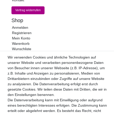
Vertrag widerrufen
Shop
Anmelden
Registrieren
Mein Konto
Warenkorb
Wunschliste
Newsletter
Wir verwenden Cookies und ähnliche Technologien auf
unserer Website und verarbeiten personenbezogene Daten
Newsletter
E-MAIL **
von Besucher:innen unserer Webseite (z.B. IP-Adresse), um
Honig
z.B. Inhalte und Anzeigen zu personalisieren, Medien von
Drittanbietern einzubinden oder Zugriffe auf unsere Website
Hiermit bestätige ich, dass ich die
Daten­schutz­erklärung
gelesen habe. Meine Einwilligung kann ich jederzeit
zu analysieren. Die Datenverarbeitung erfolgt erst durch
widerrufen.**
gesetzte Cookies. Wir teilen diese Daten mit Dritten, die wir in
den Einstellungen benennen.
Abonnieren
Die Datenverarbeitung kann mit Einwilligung oder aufgrund
eines berechtigten Interesses erfolgen. Die Zustimmung kann
** Hierbei handelt es sich um ein Pflichtfeld.
erteilt oder abgelehnt werden. Es besteht das Recht, nicht