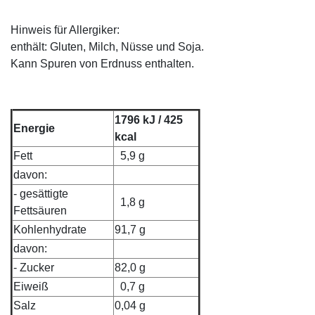
Hinweis für Allergiker:
enthält: Gluten, Milch, Nüsse und Soja.
Kann Spuren von Erdnuss enthalten.
1796 kJ / 425
Energie
kcal
Fett
5,9 g
davon:
- gesättigte
1,8 g
Fettsäuren
Kohlenhydrate
91,7 g
davon:
- Zucker
82,0 g
Eiweiß
0,7 g
Salz
0,04 g