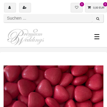
0
0
0,00 EUR
☰