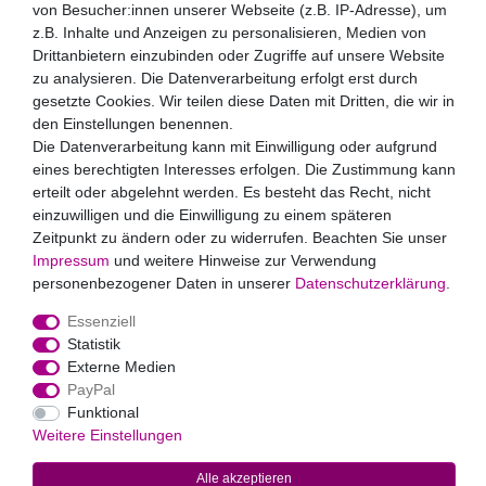
von Besucher:innen unserer Webseite (z.B. IP-Adresse), um
Honig
z.B. Inhalte und Anzeigen zu personalisieren, Medien von
Drittanbietern einzubinden oder Zugriffe auf unsere Website
Hiermit bestätige ich, dass ich die
Daten­schutz­erklärung
gelesen habe. Meine Einwilligung kann ich jederzeit
zu analysieren. Die Datenverarbeitung erfolgt erst durch
widerrufen.**
gesetzte Cookies. Wir teilen diese Daten mit Dritten, die wir in
den Einstellungen benennen.
Abonnieren
Die Datenverarbeitung kann mit Einwilligung oder aufgrund
eines berechtigten Interesses erfolgen. Die Zustimmung kann
** Hierbei handelt es sich um ein Pflichtfeld.
erteilt oder abgelehnt werden. Es besteht das Recht, nicht
Zahlungsarten
einzuwilligen und die Einwilligung zu einem späteren
Zeitpunkt zu ändern oder zu widerrufen. Beachten Sie unser
Impressum
und weitere Hinweise zur Verwendung
personenbezogener Daten in unserer
Daten­schutz­erklärung
.
Essenziell
Statistik
Externe Medien
Widerrufs­recht
Impressum
Daten­schutz­erklärung
AGB
PayPal
Kontakt
Funktional
Weitere Einstellungen
© 2022
Markus Baur Premium Weddings
. Alle Rechte vorbehalten.
Alle akzeptieren