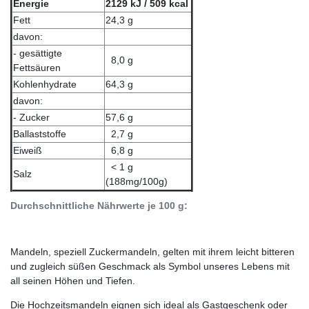
Energie
2129 kJ / 509 kcal
Fett
24,3 g
davon:
- gesättigte
8,0 g
Fettsäuren
Kohlenhydrate
64,3 g
davon:
- Zucker
57,6 g
Ballaststoffe
2,7 g
Eiweiß
6,8 g
< 1 g
Salz
(188mg/100g)
Durchschnittliche Nährwerte je 100 g:
Mandeln, speziell Zuckermandeln, gelten mit ihrem leicht bitteren
und zugleich süßen Geschmack als Symbol unseres Lebens mit
all seinen Höhen und Tiefen.
Die Hochzeitsmandeln eignen sich ideal als Gastgeschenk oder