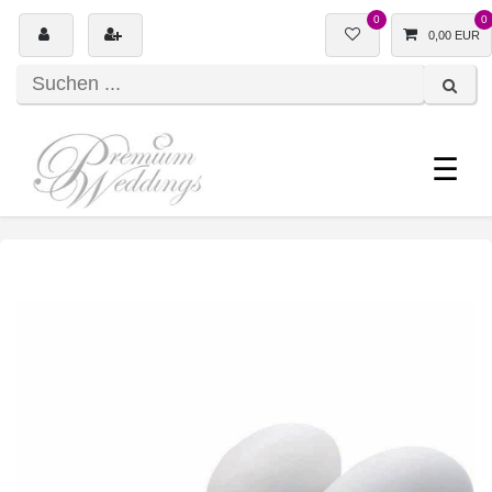
0
0
0,00 EUR
☰