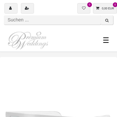
0
0
0,00 EUR
☰