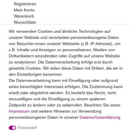
Registrieren
Mein Konto
Warenkorb
Wunschliste
Wir verwenden Cookies und ähnliche Technologien auf
Newsletter
unserer Website und verarbeiten personenbezogene Daten
Newsletter
E-MAIL **
von Besucher:innen unserer Webseite (z.B. IP-Adresse), um
Honig
z.B. Inhalte und Anzeigen zu personalisieren, Medien von
Drittanbietern einzubinden oder Zugriffe auf unsere Website
Hiermit bestätige ich, dass ich die
Daten­schutz­erklärung
zu analysieren. Die Datenverarbeitung erfolgt erst durch
gelesen habe. Meine Einwilligung kann ich jederzeit
widerrufen.**
gesetzte Cookies. Wir teilen diese Daten mit Dritten, die wir in
den Einstellungen benennen.
Abonnieren
Die Datenverarbeitung kann mit Einwilligung oder aufgrund
eines berechtigten Interesses erfolgen. Die Zustimmung kann
** Hierbei handelt es sich um ein Pflichtfeld.
erteilt oder abgelehnt werden. Es besteht das Recht, nicht
Zahlungsarten
einzuwilligen und die Einwilligung zu einem späteren
Zeitpunkt zu ändern oder zu widerrufen. Beachten Sie unser
Impressum
und weitere Hinweise zur Verwendung
personenbezogener Daten in unserer
Daten­schutz­erklärung
.
Essenziell