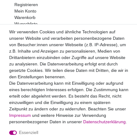
Registrieren
Mein Konto
Warenkorb
Wunschliste
Wir verwenden Cookies und ähnliche Technologien auf
Newsletter
unserer Website und verarbeiten personenbezogene Daten
Newsletter
E-MAIL **
von Besucher:innen unserer Webseite (z.B. IP-Adresse), um
Honig
z.B. Inhalte und Anzeigen zu personalisieren, Medien von
Drittanbietern einzubinden oder Zugriffe auf unsere Website
Hiermit bestätige ich, dass ich die
Daten­schutz­erklärung
zu analysieren. Die Datenverarbeitung erfolgt erst durch
gelesen habe. Meine Einwilligung kann ich jederzeit
widerrufen.**
gesetzte Cookies. Wir teilen diese Daten mit Dritten, die wir in
den Einstellungen benennen.
Die Datenverarbeitung kann mit Einwilligung oder aufgrund
Abonnieren
eines berechtigten Interesses erfolgen. Die Zustimmung kann
** Hierbei handelt es sich um ein Pflichtfeld.
erteilt oder abgelehnt werden. Es besteht das Recht, nicht
einzuwilligen und die Einwilligung zu einem späteren
Zahlungsarten
Zeitpunkt zu ändern oder zu widerrufen. Beachten Sie unser
Impressum
und weitere Hinweise zur Verwendung
personenbezogener Daten in unserer
Daten­schutz­erklärung
.
Essenziell