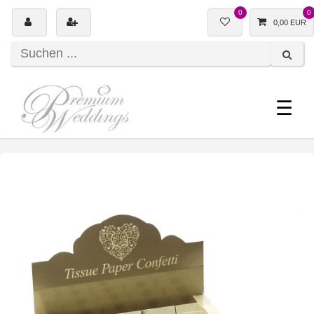
0
0
0,00 EUR
☰