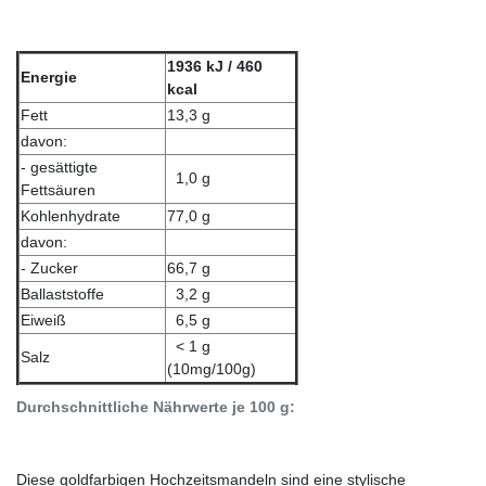
1936 kJ / 460
Energie
kcal
Fett
13,3 g
davon:
- gesättigte
1,0 g
Fettsäuren
Kohlenhydrate
77,0 g
davon:
- Zucker
66,7 g
Ballaststoffe
3,2 g
Eiweiß
6,5 g
< 1 g
Salz
(10mg/100g)
Durchschnittliche Nährwerte je 100 g:
Diese goldfarbigen Hochzeitsmandeln sind eine stylische