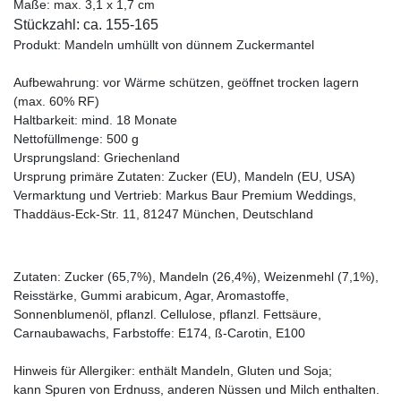
Maße: max. 3,1 x 1,7 cm
Stückzahl: ca. 15
5-16
5
Produkt: Mandeln umhüllt von dünnem Zuckermantel
Aufbewahrung: vor Wärme schützen, geöffnet trocken lagern
(max. 60% RF)
Haltbarkeit: mind. 18 Monate
Nettofüllmenge: 500 g
Ursprungsland: Griechenland
Ursprung primäre Zutaten: Zucker (EU), Mandeln (EU, USA)
Vermarktung und Vertrieb: Markus Baur Premium Weddings,
Thaddäus-Eck-Str. 11, 81247 München, Deutschland
Zutaten: Zucker (65,7%), Mandeln (26,4%), Weizenmehl (7,1%),
Reisstärke, Gummi arabicum, Agar, Aromastoffe,
Sonnenblumenöl, pflanzl. Cellulose, pflanzl. Fettsäure,
Carnaubawachs, Farbstoffe: E174, ß-Carotin, E100
Hinweis für Allergiker: enthält Mandeln, Gluten und Soja;
kann Spuren von Erdnuss, anderen Nüssen und Milch enthalten.