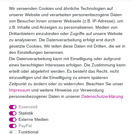
Newsletter
Wir verwenden Cookies und ähnliche Technologien auf
unserer Website und verarbeiten personenbezogene Daten
Newsletter
E-MAIL **
von Besucher:innen unserer Webseite (z.B. IP-Adresse), um
Honig
z.B. Inhalte und Anzeigen zu personalisieren, Medien von
Drittanbietern einzubinden oder Zugriffe auf unsere Website
Hiermit bestätige ich, dass ich die
Daten­schutz­erklärung
gelesen habe. Meine Einwilligung kann ich jederzeit
zu analysieren. Die Datenverarbeitung erfolgt erst durch
widerrufen.**
gesetzte Cookies. Wir teilen diese Daten mit Dritten, die wir in
den Einstellungen benennen.
Abonnieren
Die Datenverarbeitung kann mit Einwilligung oder aufgrund
eines berechtigten Interesses erfolgen. Die Zustimmung kann
** Hierbei handelt es sich um ein Pflichtfeld.
erteilt oder abgelehnt werden. Es besteht das Recht, nicht
Zahlungsarten
einzuwilligen und die Einwilligung zu einem späteren
Zeitpunkt zu ändern oder zu widerrufen. Beachten Sie unser
Impressum
und weitere Hinweise zur Verwendung
personenbezogener Daten in unserer
Daten­schutz­erklärung
.
Essenziell
Statistik
Externe Medien
Widerrufs­recht
Impressum
Daten­schutz­erklärung
AGB
PayPal
Kontakt
Funktional