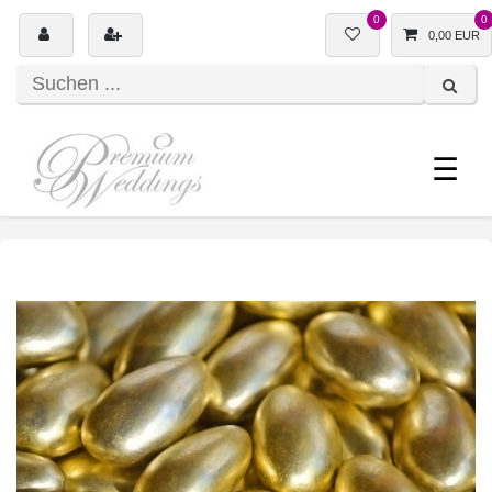
0
0
0,00 EUR
☰