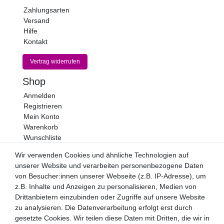
Zahlungsarten
Versand
Hilfe
Kontakt
Vertrag widerrufen
Shop
Anmelden
Registrieren
Mein Konto
Warenkorb
Wunschliste
Newsletter
Wir verwenden Cookies und ähnliche Technologien auf
unserer Website und verarbeiten personenbezogene Daten
Newsletter
E-MAIL **
von Besucher:innen unserer Webseite (z.B. IP-Adresse), um
Honig
z.B. Inhalte und Anzeigen zu personalisieren, Medien von
Drittanbietern einzubinden oder Zugriffe auf unsere Website
Hiermit bestätige ich, dass ich die
Daten­schutz­erklärung
gelesen habe. Meine Einwilligung kann ich jederzeit
zu analysieren. Die Datenverarbeitung erfolgt erst durch
widerrufen.**
gesetzte Cookies. Wir teilen diese Daten mit Dritten, die wir in