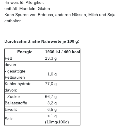
Hinweis für Allergiker:
enthält: Mandeln, Gluten
Kann Spuren von Erdnuss, anderen Nüssen, Milch und Soja
enthalten.
Durchschnittliche Nährwerte je 100 g:
Energie
1936
kJ / 460 kcal
Fett
13,3 g
davon:
- gesättigte
1,0 g
Fettsäuren
Kohlenhydrate
77,0 g
davon:
- Zucker
66,7 g
Ballaststoffe
3,2 g
Eiweiß
6,5 g
< 1 g
Salz
(10mg/100g)