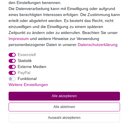
den Einstellungen benennen.
Abonnieren
Die Datenverarbeitung kann mit Einwilligung oder aufgrund
eines berechtigten Interesses erfolgen. Die Zustimmung kann
** Hierbei handelt es sich um ein Pflichtfeld.
erteilt oder abgelehnt werden. Es besteht das Recht, nicht
Zahlungsarten
einzuwilligen und die Einwilligung zu einem späteren
Zeitpunkt zu ändern oder zu widerrufen. Beachten Sie unser
Impressum
und weitere Hinweise zur Verwendung
personenbezogener Daten in unserer
Daten­schutz­erklärung
.
Essenziell
Statistik
Externe Medien
Widerrufs­recht
Impressum
Daten­schutz­erklärung
AGB
PayPal
Kontakt
Funktional
Weitere Einstellungen
© 2022
Markus Baur Premium Weddings
. Alle Rechte vorbehalten.
Alle akzeptieren
Alle Preise inklusive gesetzlicher Mehrwertsteuer und
zuzüglich
Versandkosten
. * Pflichtfeld
Alle ablehnen
Auswahl akzeptieren