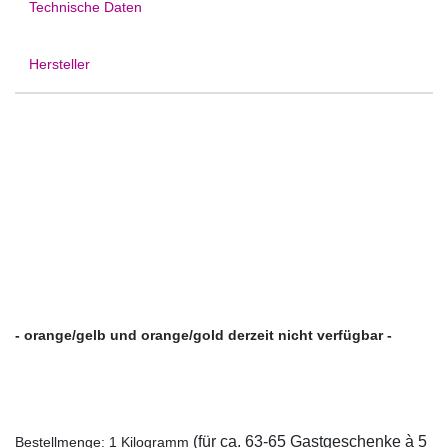
Technische Daten
Hersteller
- orange/gelb und orange/gold derzeit nicht verfügbar -
(für ca
. 63
-65
Gastgeschenke à 5
Bestellmenge: 1 Kilogramm