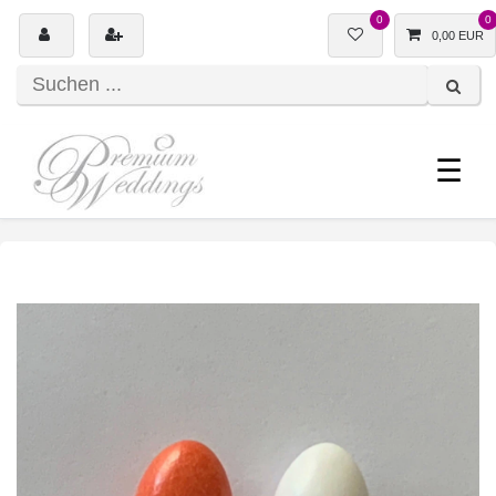
0
0
0,00 EUR
☰