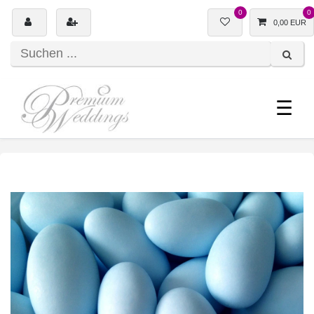
0
0
0,00 EUR
☰