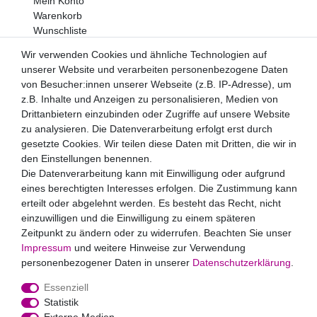
Mein Konto
Warenkorb
Wunschliste
Newsletter
Wir verwenden Cookies und ähnliche Technologien auf
unserer Website und verarbeiten personenbezogene Daten
Newsletter
E-MAIL **
von Besucher:innen unserer Webseite (z.B. IP-Adresse), um
Honig
z.B. Inhalte und Anzeigen zu personalisieren, Medien von
Drittanbietern einzubinden oder Zugriffe auf unsere Website
Hiermit bestätige ich, dass ich die
Daten­schutz­erklärung
gelesen habe. Meine Einwilligung kann ich jederzeit
zu analysieren. Die Datenverarbeitung erfolgt erst durch
widerrufen.**
gesetzte Cookies. Wir teilen diese Daten mit Dritten, die wir in
den Einstellungen benennen.
Abonnieren
Die Datenverarbeitung kann mit Einwilligung oder aufgrund
eines berechtigten Interesses erfolgen. Die Zustimmung kann
** Hierbei handelt es sich um ein Pflichtfeld.
erteilt oder abgelehnt werden. Es besteht das Recht, nicht
Zahlungsarten
einzuwilligen und die Einwilligung zu einem späteren
Zeitpunkt zu ändern oder zu widerrufen. Beachten Sie unser
Impressum
und weitere Hinweise zur Verwendung
personenbezogener Daten in unserer
Daten­schutz­erklärung
.
Essenziell
Statistik