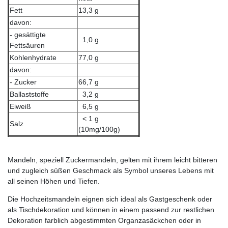
Fett
13,3 g
davon:
- gesättigte
1,0 g
Fettsäuren
Kohlenhydrate
77,0 g
davon:
- Zucker
66,7 g
Ballaststoffe
3,2 g
Eiweiß
6,5 g
< 1 g
Salz
(10mg/100g)
Mandeln, speziell Zuckermandeln, gelten mit ihrem leicht bitteren
und zugleich süßen Geschmack als Symbol unseres Lebens mit
all seinen Höhen und Tiefen.
Die Hochzeitsmandeln eignen sich ideal als Gastgeschenk oder
als Tischdekoration und können in einem passend zur restlichen
Dekoration farblich abgestimmten Organzasäckchen oder in