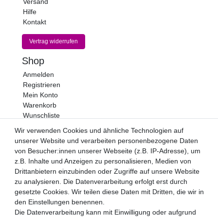
Versand
Hilfe
Kontakt
Vertrag widerrufen
Shop
Anmelden
Registrieren
Mein Konto
Warenkorb
Wunschliste
Wir verwenden Cookies und ähnliche Technologien auf
Newsletter
unserer Website und verarbeiten personenbezogene Daten
Newsletter
E-MAIL **
von Besucher:innen unserer Webseite (z.B. IP-Adresse), um
Honig
z.B. Inhalte und Anzeigen zu personalisieren, Medien von
Drittanbietern einzubinden oder Zugriffe auf unsere Website
Hiermit bestätige ich, dass ich die
Daten­schutz­erklärung
zu analysieren. Die Datenverarbeitung erfolgt erst durch
gelesen habe. Meine Einwilligung kann ich jederzeit
widerrufen.**
gesetzte Cookies. Wir teilen diese Daten mit Dritten, die wir in
den Einstellungen benennen.
Die Datenverarbeitung kann mit Einwilligung oder aufgrund
Abonnieren