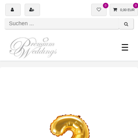
0
0
0,00 EUR
☰