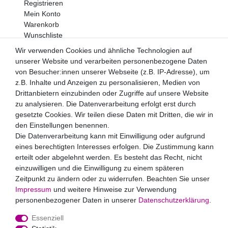
Registrieren
Mein Konto
Warenkorb
Wunschliste
Wir verwenden Cookies und ähnliche Technologien auf
Newsletter
unserer Website und verarbeiten personenbezogene Daten
Newsletter
E-MAIL **
von Besucher:innen unserer Webseite (z.B. IP-Adresse), um
Honig
z.B. Inhalte und Anzeigen zu personalisieren, Medien von
Drittanbietern einzubinden oder Zugriffe auf unsere Website
Hiermit bestätige ich, dass ich die
Daten­schutz­erklärung
zu analysieren. Die Datenverarbeitung erfolgt erst durch
gelesen habe. Meine Einwilligung kann ich jederzeit
widerrufen.**
gesetzte Cookies. Wir teilen diese Daten mit Dritten, die wir in
den Einstellungen benennen.
Die Datenverarbeitung kann mit Einwilligung oder aufgrund
Abonnieren
eines berechtigten Interesses erfolgen. Die Zustimmung kann
** Hierbei handelt es sich um ein Pflichtfeld.
erteilt oder abgelehnt werden. Es besteht das Recht, nicht
Zahlungsarten
einzuwilligen und die Einwilligung zu einem späteren
Zeitpunkt zu ändern oder zu widerrufen. Beachten Sie unser
Impressum
und weitere Hinweise zur Verwendung
personenbezogener Daten in unserer
Daten­schutz­erklärung
.
Essenziell