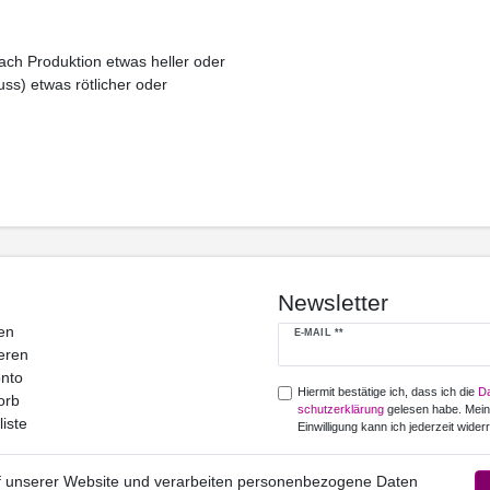
ch Produktion etwas heller oder
ss) etwas rötlicher oder
Newsletter
en
Newsletter
E-MAIL **
eren
Honig
nto
Hiermit bestätige ich, dass ich die
Da
orb
schutz­erklärung
gelesen habe. Mei
iste
Einwilligung kann ich jederzeit widerr
Abonnieren
f unserer Website und verarbeiten personenbezogene Daten