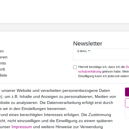
Newsletter
en
Newsletter
E-MAIL **
eren
Honig
nto
Hiermit bestätige ich, dass ich die
Da
orb
schutz­erklärung
gelesen habe. Mei
iste
Einwilligung kann ich jederzeit widerr
Abonnieren
f unserer Website und verarbeiten personenbezogene Daten
), um z.B. Inhalte und Anzeigen zu personalisieren, Medien von
** Hierbei handelt es sich um ein Pfl
bsite zu analysieren. Die Datenverarbeitung erfolgt erst durch
ie wir in den Einstellungen benennen.
grund eines berechtigten Interesses erfolgen. Die Zustimmung
Widerrufs­recht
Impressum
Daten­schutz­erklärung
AGB
Kontakt
ht, nicht einzuwilligen und die Einwilligung zu einem späteren
e unser
Impressum
und weitere Hinweise zur Verwendung