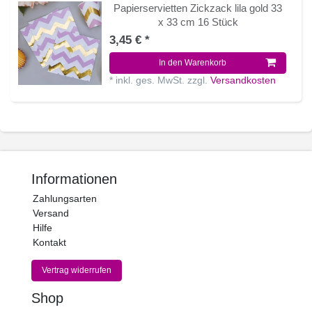
Papierservietten Zickzack lila gold 33
x 33 cm 16 Stück
3,45 € *
In den Warenkorb
*
inkl. ges. MwSt.
zzgl.
Versandkosten
Informationen
Zahlungsarten
Versand
Hilfe
Kontakt
Vertrag widerrufen
Shop