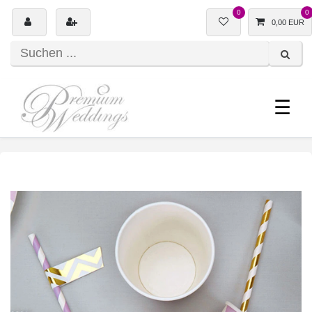
0
0
0,00 EUR
☰