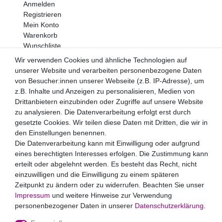
Anmelden
Registrieren
Mein Konto
Warenkorb
Wunschliste
Wir verwenden Cookies und ähnliche Technologien auf
Newsletter
unserer Website und verarbeiten personenbezogene Daten
Newsletter
E-MAIL **
von Besucher:innen unserer Webseite (z.B. IP-Adresse), um
Honig
z.B. Inhalte und Anzeigen zu personalisieren, Medien von
Drittanbietern einzubinden oder Zugriffe auf unsere Website
Hiermit bestätige ich, dass ich die
Daten­schutz­erklärung
zu analysieren. Die Datenverarbeitung erfolgt erst durch
gelesen habe. Meine Einwilligung kann ich jederzeit
widerrufen.**
gesetzte Cookies. Wir teilen diese Daten mit Dritten, die wir in
den Einstellungen benennen.
Die Datenverarbeitung kann mit Einwilligung oder aufgrund
Abonnieren
eines berechtigten Interesses erfolgen. Die Zustimmung kann
** Hierbei handelt es sich um ein Pflichtfeld.
erteilt oder abgelehnt werden. Es besteht das Recht, nicht
Zahlungsarten
einzuwilligen und die Einwilligung zu einem späteren
Zeitpunkt zu ändern oder zu widerrufen. Beachten Sie unser
Impressum
und weitere Hinweise zur Verwendung
personenbezogener Daten in unserer
Daten­schutz­erklärung
.