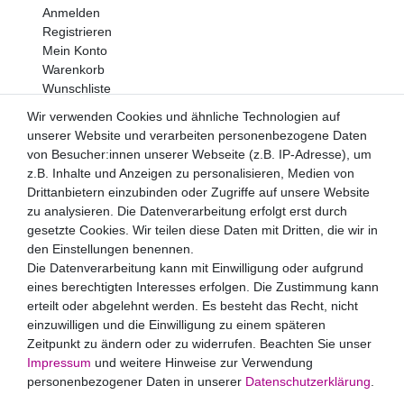
Anmelden
Registrieren
Mein Konto
Warenkorb
Wunschliste
Wir verwenden Cookies und ähnliche Technologien auf
Newsletter
unserer Website und verarbeiten personenbezogene Daten
Newsletter
E-MAIL **
von Besucher:innen unserer Webseite (z.B. IP-Adresse), um
Honig
z.B. Inhalte und Anzeigen zu personalisieren, Medien von
Drittanbietern einzubinden oder Zugriffe auf unsere Website
Hiermit bestätige ich, dass ich die
Daten­schutz­erklärung
zu analysieren. Die Datenverarbeitung erfolgt erst durch
gelesen habe. Meine Einwilligung kann ich jederzeit
widerrufen.**
gesetzte Cookies. Wir teilen diese Daten mit Dritten, die wir in
den Einstellungen benennen.
Die Datenverarbeitung kann mit Einwilligung oder aufgrund
Abonnieren
eines berechtigten Interesses erfolgen. Die Zustimmung kann
** Hierbei handelt es sich um ein Pflichtfeld.
erteilt oder abgelehnt werden. Es besteht das Recht, nicht
Zahlungsarten
einzuwilligen und die Einwilligung zu einem späteren
Zeitpunkt zu ändern oder zu widerrufen. Beachten Sie unser
Impressum
und weitere Hinweise zur Verwendung
personenbezogener Daten in unserer
Daten­schutz­erklärung
.