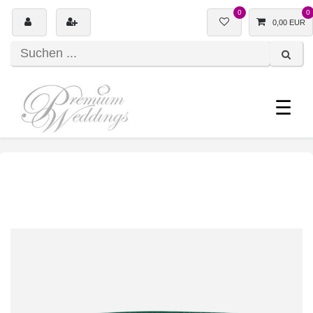
0
0
0,00 EUR
☰