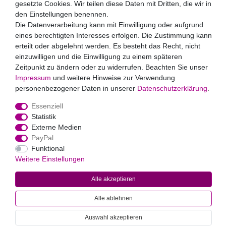
widerrufen.**
gesetzte Cookies. Wir teilen diese Daten mit Dritten, die wir in
den Einstellungen benennen.
Die Datenverarbeitung kann mit Einwilligung oder aufgrund
Abonnieren
eines berechtigten Interesses erfolgen. Die Zustimmung kann
** Hierbei handelt es sich um ein Pflichtfeld.
erteilt oder abgelehnt werden. Es besteht das Recht, nicht
Zahlungsarten
einzuwilligen und die Einwilligung zu einem späteren
Zeitpunkt zu ändern oder zu widerrufen. Beachten Sie unser
Impressum
und weitere Hinweise zur Verwendung
personenbezogener Daten in unserer
Daten­schutz­erklärung
.
Essenziell
Statistik
Externe Medien
PayPal
Widerrufs­recht
Impressum
Daten­schutz­erklärung
AGB
Funktional
Kontakt
Weitere Einstellungen
Alle akzeptieren
© 2022
Markus Baur Premium Weddings
. Alle Rechte vorbehalten.
Alle Preise inklusive gesetzlicher Mehrwertsteuer und
Alle ablehnen
zuzüglich
Versandkosten
. * Pflichtfeld
Auswahl akzeptieren