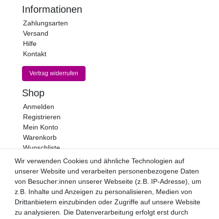
Informationen
Zahlungsarten
Versand
Hilfe
Kontakt
Vertrag widerrufen
Shop
Anmelden
Registrieren
Mein Konto
Warenkorb
Wunschliste
Wir verwenden Cookies und ähnliche Technologien auf
Newsletter
unserer Website und verarbeiten personenbezogene Daten
Newsletter
E-MAIL **
von Besucher:innen unserer Webseite (z.B. IP-Adresse), um
Honig
z.B. Inhalte und Anzeigen zu personalisieren, Medien von
Drittanbietern einzubinden oder Zugriffe auf unsere Website
Hiermit bestätige ich, dass ich die
Daten­schutz­erklärung
zu analysieren. Die Datenverarbeitung erfolgt erst durch
gelesen habe. Meine Einwilligung kann ich jederzeit