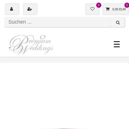
0
0
0,00 EUR
☰