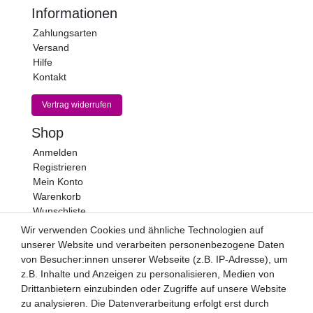
Informationen
Zahlungsarten
Versand
Hilfe
Kontakt
Vertrag widerrufen
Shop
Anmelden
Registrieren
Mein Konto
Warenkorb
Wunschliste
Wir verwenden Cookies und ähnliche Technologien auf
Newsletter
unserer Website und verarbeiten personenbezogene Daten
Newsletter
E-MAIL **
von Besucher:innen unserer Webseite (z.B. IP-Adresse), um
Honig
z.B. Inhalte und Anzeigen zu personalisieren, Medien von
Drittanbietern einzubinden oder Zugriffe auf unsere Website
Hiermit bestätige ich, dass ich die
Daten­schutz­erklärung
zu analysieren. Die Datenverarbeitung erfolgt erst durch
gelesen habe. Meine Einwilligung kann ich jederzeit