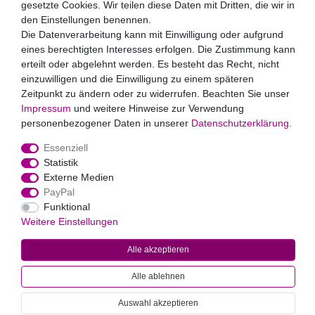
widerrufen.**
gesetzte Cookies. Wir teilen diese Daten mit Dritten, die wir in
den Einstellungen benennen.
Die Datenverarbeitung kann mit Einwilligung oder aufgrund
Abonnieren
eines berechtigten Interesses erfolgen. Die Zustimmung kann
** Hierbei handelt es sich um ein Pflichtfeld.
erteilt oder abgelehnt werden. Es besteht das Recht, nicht
Zahlungsarten
einzuwilligen und die Einwilligung zu einem späteren
Zeitpunkt zu ändern oder zu widerrufen. Beachten Sie unser
Impressum
und weitere Hinweise zur Verwendung
personenbezogener Daten in unserer
Daten­schutz­erklärung
.
Essenziell
Statistik
Externe Medien
PayPal
Widerrufs­recht
Impressum
Daten­schutz­erklärung
AGB
Funktional
Kontakt
Weitere Einstellungen
Alle akzeptieren
© 2022
Markus Baur Premium Weddings
. Alle Rechte vorbehalten.
Alle Preise inklusive gesetzlicher Mehrwertsteuer und
Alle ablehnen
zuzüglich
Versandkosten
. * Pflichtfeld
Auswahl akzeptieren