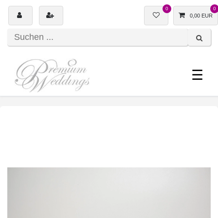
0
0
0,00 EUR
☰