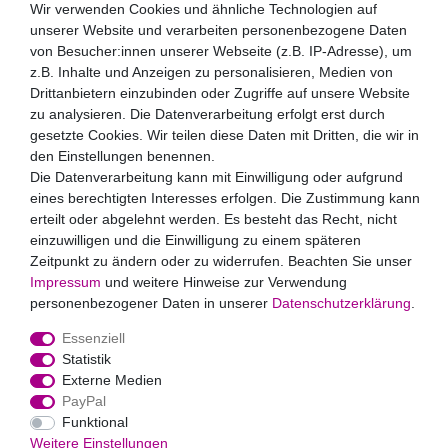
Wir verwenden Cookies und ähnliche Technologien auf
Newsletter
unserer Website und verarbeiten personenbezogene Daten
Newsletter
E-MAIL **
von Besucher:innen unserer Webseite (z.B. IP-Adresse), um
Honig
z.B. Inhalte und Anzeigen zu personalisieren, Medien von
Drittanbietern einzubinden oder Zugriffe auf unsere Website
Hiermit bestätige ich, dass ich die
Daten­schutz­erklärung
zu analysieren. Die Datenverarbeitung erfolgt erst durch
gelesen habe. Meine Einwilligung kann ich jederzeit
widerrufen.**
gesetzte Cookies. Wir teilen diese Daten mit Dritten, die wir in
den Einstellungen benennen.
Die Datenverarbeitung kann mit Einwilligung oder aufgrund
Abonnieren
eines berechtigten Interesses erfolgen. Die Zustimmung kann
** Hierbei handelt es sich um ein Pflichtfeld.
erteilt oder abgelehnt werden. Es besteht das Recht, nicht
Zahlungsarten
einzuwilligen und die Einwilligung zu einem späteren
Zeitpunkt zu ändern oder zu widerrufen. Beachten Sie unser
Impressum
und weitere Hinweise zur Verwendung
personenbezogener Daten in unserer
Daten­schutz­erklärung
.
Essenziell
Statistik
Externe Medien
PayPal
Widerrufs­recht
Impressum
Daten­schutz­erklärung
AGB
Funktional
Kontakt
Weitere Einstellungen