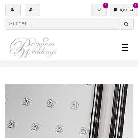
0
0
0,00 EUR
☰