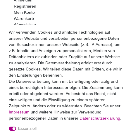
Registrieren
Mein Konto
Warenkorb
Wunschliste
Wir verwenden Cookies und ähnliche Technologien auf
Newsletter
unserer Website und verarbeiten personenbezogene Daten
Newsletter
E-MAIL **
von Besucher:innen unserer Webseite (z.B. IP-Adresse), um
Honig
z.B. Inhalte und Anzeigen zu personalisieren, Medien von
Drittanbietern einzubinden oder Zugriffe auf unsere Website
Hiermit bestätige ich, dass ich die
Daten­schutz­erklärung
zu analysieren. Die Datenverarbeitung erfolgt erst durch
gelesen habe. Meine Einwilligung kann ich jederzeit
widerrufen.**
gesetzte Cookies. Wir teilen diese Daten mit Dritten, die wir in
den Einstellungen benennen.
Die Datenverarbeitung kann mit Einwilligung oder aufgrund
Abonnieren
eines berechtigten Interesses erfolgen. Die Zustimmung kann
** Hierbei handelt es sich um ein Pflichtfeld.
erteilt oder abgelehnt werden. Es besteht das Recht, nicht
einzuwilligen und die Einwilligung zu einem späteren
Zahlungsarten
Zeitpunkt zu ändern oder zu widerrufen. Beachten Sie unser
Impressum
und weitere Hinweise zur Verwendung
personenbezogener Daten in unserer
Daten­schutz­erklärung
.
Essenziell