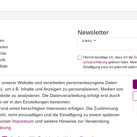
Newsletter
en
Newsletter
E-MAIL **
eren
Honig
nto
Hiermit bestätige ich, dass ich die
Da
orb
schutz­erklärung
gelesen habe. Mei
iste
Einwilligung kann ich jederzeit widerr
Abonnieren
f unserer Website und verarbeiten personenbezogene Daten
), um z.B. Inhalte und Anzeigen zu personalisieren, Medien von
** Hierbei handelt es sich um ein Pfl
bsite zu analysieren. Die Datenverarbeitung erfolgt erst durch
ie wir in den Einstellungen benennen.
grund eines berechtigten Interesses erfolgen. Die Zustimmung
Widerrufs­recht
Impressum
Daten­schutz­erklärung
AGB
Kontakt
ht, nicht einzuwilligen und die Einwilligung zu einem späteren
e unser
Impressum
und weitere Hinweise zur Verwendung
lärung
.
© 2022
Markus Baur Premium Weddings
. Alle Rechte vorbehalten.