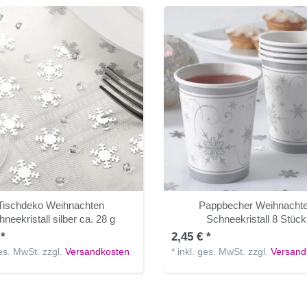
Tischdeko Weihnachten
Pappbecher Weihnacht
neekristall silber ca. 28 g
Schneekristall 8 Stück
 *
2,45 € *
ges. MwSt.
zzgl.
Versandkosten
*
inkl. ges. MwSt.
zzgl.
Versand