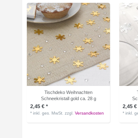
Tischdeko Weihnachten
Schneekristall gold ca. 28 g
Sch
2,45 € *
2,45 €
*
inkl. ges. MwSt.
zzgl.
Versandkosten
*
inkl. 