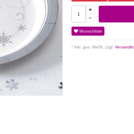
Wunschliste
* inkl. ges. MwSt. zzgl.
Versandko