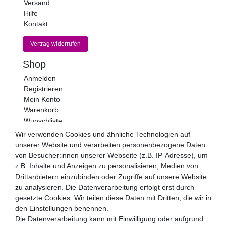
Versand
Hilfe
Kontakt
Vertrag widerrufen
Shop
Anmelden
Registrieren
Mein Konto
Warenkorb
Wunschliste
Wir verwenden Cookies und ähnliche Technologien auf
Newsletter
unserer Website und verarbeiten personenbezogene Daten
Newsletter
E-MAIL **
von Besucher:innen unserer Webseite (z.B. IP-Adresse), um
Honig
z.B. Inhalte und Anzeigen zu personalisieren, Medien von
Drittanbietern einzubinden oder Zugriffe auf unsere Website
Hiermit bestätige ich, dass ich die
Daten­schutz­erklärung
zu analysieren. Die Datenverarbeitung erfolgt erst durch
gelesen habe. Meine Einwilligung kann ich jederzeit
widerrufen.**
gesetzte Cookies. Wir teilen diese Daten mit Dritten, die wir in
den Einstellungen benennen.
Die Datenverarbeitung kann mit Einwilligung oder aufgrund
Abonnieren