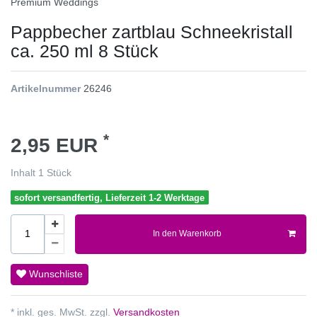
Premium Weddings
Pappbecher zartblau Schneekristall
ca. 250 ml 8 Stück
Artikelnummer
26246
*
2,95 EUR
Inhalt
1
Stück
sofort versandfertig, Lieferzeit 1-2 Werktage
In den Warenkorb
Wunschliste
* inkl. ges. MwSt. zzgl.
Versandkosten