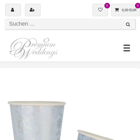
0
0
0,00 EUR
☰