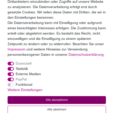
Drittanbietern einzubinden oder Zugriffe auf unsere Website
Hiermit bestätige ich, dass ich die
Daten­schutz­erklärung
gelesen habe. Meine Einwilligung kann ich jederzeit
zu analysieren. Die Datenverarbeitung erfolgt erst durch
widerrufen.**
gesetzte Cookies. Wir teilen diese Daten mit Dritten, die wir in
den Einstellungen benennen.
Abonnieren
Die Datenverarbeitung kann mit Einwilligung oder aufgrund
eines berechtigten Interesses erfolgen. Die Zustimmung kann
** Hierbei handelt es sich um ein Pflichtfeld.
erteilt oder abgelehnt werden. Es besteht das Recht, nicht
Zahlungsarten
einzuwilligen und die Einwilligung zu einem späteren
Zeitpunkt zu ändern oder zu widerrufen. Beachten Sie unser
Impressum
und weitere Hinweise zur Verwendung
personenbezogener Daten in unserer
Daten­schutz­erklärung
.
Essenziell
Statistik
Externe Medien
Widerrufs­recht
Impressum
Daten­schutz­erklärung
AGB
PayPal
Kontakt
Funktional
Weitere Einstellungen
© 2022
Markus Baur Premium Weddings
. Alle Rechte vorbehalten.
Alle akzeptieren
Alle Preise inklusive gesetzlicher Mehrwertsteuer und
zuzüglich
Versandkosten
. * Pflichtfeld
Alle ablehnen