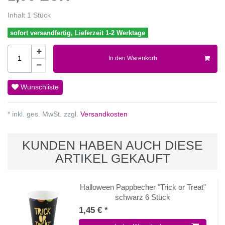
Inhalt
1
Stück
sofort versandfertig, Lieferzeit 1-2 Werktage
In den Warenkorb
Wunschliste
* inkl. ges. MwSt. zzgl.
Versandkosten
KUNDEN HABEN AUCH DIESE
ARTIKEL GEKAUFT
Halloween Pappbecher "Trick or Treat"
schwarz 6 Stück
1,45 € *