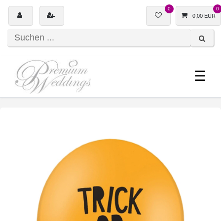
0
0
0,00 EUR
☰