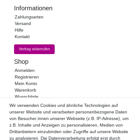
Informationen
Zahlungsarten
Versand
Hilfe
Kontakt
Vertrag widerrufen
Shop
Anmelden
Registrieren
Mein Konto
Warenkorb
Wunschliste
Wir verwenden Cookies und ähnliche Technologien auf
Newsletter
unserer Website und verarbeiten personenbezogene Daten
Newsletter
E-MAIL **
von Besucher:innen unserer Webseite (z.B. IP-Adresse), um
Honig
z.B. Inhalte und Anzeigen zu personalisieren, Medien von
Drittanbietern einzubinden oder Zugriffe auf unsere Website
Hiermit bestätige ich, dass ich die
Daten­schutz­erklärung
zu analysieren. Die Datenverarbeitung erfolgt erst durch
gelesen habe. Meine Einwilligung kann ich jederzeit