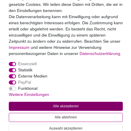
widerrufen.**
gesetzte Cookies. Wir teilen diese Daten mit Dritten, die wir in
den Einstellungen benennen.
Die Datenverarbeitung kann mit Einwilligung oder aufgrund
Abonnieren
eines berechtigten Interesses erfolgen. Die Zustimmung kann
** Hierbei handelt es sich um ein Pflichtfeld.
erteilt oder abgelehnt werden. Es besteht das Recht, nicht
Zahlungsarten
einzuwilligen und die Einwilligung zu einem späteren
Zeitpunkt zu ändern oder zu widerrufen. Beachten Sie unser
Impressum
und weitere Hinweise zur Verwendung
personenbezogener Daten in unserer
Daten­schutz­erklärung
.
Essenziell
Statistik
Externe Medien
PayPal
Widerrufs­recht
Impressum
Daten­schutz­erklärung
AGB
Funktional
Kontakt
Weitere Einstellungen
Alle akzeptieren
© 2022
Markus Baur Premium Weddings
. Alle Rechte vorbehalten.
Alle Preise inklusive gesetzlicher Mehrwertsteuer und
Alle ablehnen
zuzüglich
Versandkosten
. * Pflichtfeld
Auswahl akzeptieren