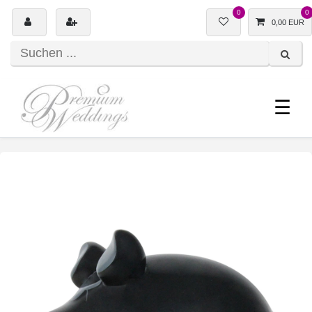
0
0
0,00 EUR
☰