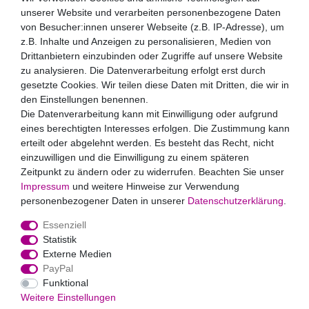
Newsletter
unserer Website und verarbeiten personenbezogene Daten
Newsletter
von Besucher:innen unserer Webseite (z.B. IP-Adresse), um
E-MAIL **
Honig
z.B. Inhalte und Anzeigen zu personalisieren, Medien von
Drittanbietern einzubinden oder Zugriffe auf unsere Website
Hiermit bestätige ich, dass ich die
Daten­schutz­erklärung
zu analysieren. Die Datenverarbeitung erfolgt erst durch
gelesen habe. Meine Einwilligung kann ich jederzeit
gesetzte Cookies. Wir teilen diese Daten mit Dritten, die wir in
widerrufen.**
den Einstellungen benennen.
Die Datenverarbeitung kann mit Einwilligung oder aufgrund
Abonnieren
eines berechtigten Interesses erfolgen. Die Zustimmung kann
** Hierbei handelt es sich um ein Pflichtfeld.
erteilt oder abgelehnt werden. Es besteht das Recht, nicht
einzuwilligen und die Einwilligung zu einem späteren
Zahlungsarten
Zeitpunkt zu ändern oder zu widerrufen. Beachten Sie unser
Impressum
und weitere Hinweise zur Verwendung
personenbezogener Daten in unserer
Daten­schutz­erklärung
.
Essenziell
Statistik
Externe Medien
PayPal
Widerrufs­recht
Impressum
Daten­schutz­erklärung
AGB
Funktional
Kontakt
Weitere Einstellungen