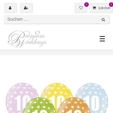
0
0
0,00 EUR
☰