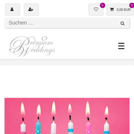
0
0
0,00 EUR
☰