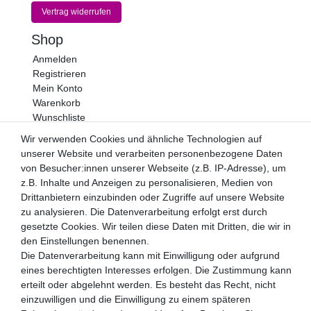
Vertrag widerrufen
Shop
Anmelden
Registrieren
Mein Konto
Warenkorb
Wunschliste
Wir verwenden Cookies und ähnliche Technologien auf
Newsletter
unserer Website und verarbeiten personenbezogene Daten
Newsletter
E-MAIL **
von Besucher:innen unserer Webseite (z.B. IP-Adresse), um
Honig
z.B. Inhalte und Anzeigen zu personalisieren, Medien von
Drittanbietern einzubinden oder Zugriffe auf unsere Website
Hiermit bestätige ich, dass ich die
Daten­schutz­erklärung
zu analysieren. Die Datenverarbeitung erfolgt erst durch
gelesen habe. Meine Einwilligung kann ich jederzeit
widerrufen.**
gesetzte Cookies. Wir teilen diese Daten mit Dritten, die wir in
den Einstellungen benennen.
Abonnieren
Die Datenverarbeitung kann mit Einwilligung oder aufgrund
eines berechtigten Interesses erfolgen. Die Zustimmung kann
** Hierbei handelt es sich um ein Pflichtfeld.
erteilt oder abgelehnt werden. Es besteht das Recht, nicht
Zahlungsarten
einzuwilligen und die Einwilligung zu einem späteren