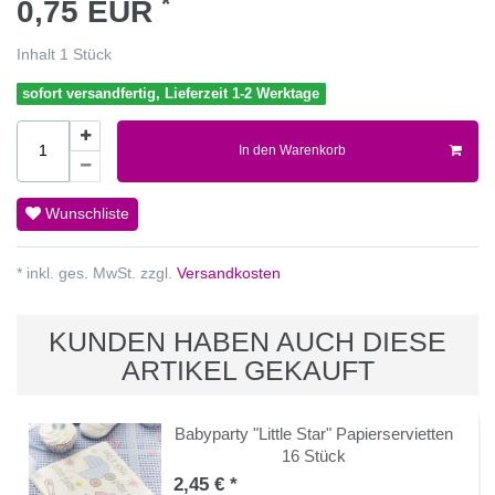
*
0,75 EUR
Inhalt
1
Stück
sofort versandfertig, Lieferzeit 1-2 Werktage
In den Warenkorb
Wunschliste
* inkl. ges. MwSt. zzgl.
Versandkosten
KUNDEN HABEN AUCH DIESE
ARTIKEL GEKAUFT
Babyparty "Little Star" Papierservietten
16 Stück
2,45 € *