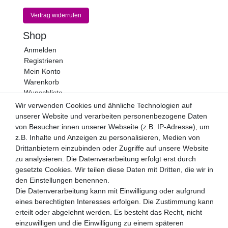
Vertrag widerrufen
Shop
Anmelden
Registrieren
Mein Konto
Warenkorb
Wunschliste
Wir verwenden Cookies und ähnliche Technologien auf
Newsletter
unserer Website und verarbeiten personenbezogene Daten
Newsletter
von Besucher:innen unserer Webseite (z.B. IP-Adresse), um
E-MAIL **
Honig
z.B. Inhalte und Anzeigen zu personalisieren, Medien von
Drittanbietern einzubinden oder Zugriffe auf unsere Website
Hiermit bestätige ich, dass ich die
Daten­schutz­erklärung
zu analysieren. Die Datenverarbeitung erfolgt erst durch
gelesen habe. Meine Einwilligung kann ich jederzeit
gesetzte Cookies. Wir teilen diese Daten mit Dritten, die wir in
widerrufen.**
den Einstellungen benennen.
Die Datenverarbeitung kann mit Einwilligung oder aufgrund
Abonnieren
eines berechtigten Interesses erfolgen. Die Zustimmung kann
** Hierbei handelt es sich um ein Pflichtfeld.
erteilt oder abgelehnt werden. Es besteht das Recht, nicht
einzuwilligen und die Einwilligung zu einem späteren
Zahlungsarten