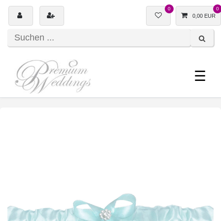
0
0
0,00 EUR
☰