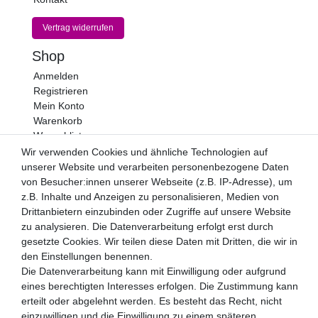
Vertrag widerrufen
Shop
Anmelden
Registrieren
Mein Konto
Warenkorb
Wunschliste
Wir verwenden Cookies und ähnliche Technologien auf
Newsletter
unserer Website und verarbeiten personenbezogene Daten
Newsletter
von Besucher:innen unserer Webseite (z.B. IP-Adresse), um
E-MAIL **
Honig
z.B. Inhalte und Anzeigen zu personalisieren, Medien von
Drittanbietern einzubinden oder Zugriffe auf unsere Website
Hiermit bestätige ich, dass ich die
Daten­schutz­erklärung
zu analysieren. Die Datenverarbeitung erfolgt erst durch
gelesen habe. Meine Einwilligung kann ich jederzeit
gesetzte Cookies. Wir teilen diese Daten mit Dritten, die wir in
widerrufen.**
den Einstellungen benennen.
Die Datenverarbeitung kann mit Einwilligung oder aufgrund
Abonnieren
eines berechtigten Interesses erfolgen. Die Zustimmung kann
** Hierbei handelt es sich um ein Pflichtfeld.
erteilt oder abgelehnt werden. Es besteht das Recht, nicht
einzuwilligen und die Einwilligung zu einem späteren