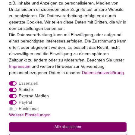
z.B. Inhalte und Anzeigen zu personalisieren, Medien von
Drittanbietern einzubinden oder Zugriffe auf unsere Website
Hiermit bestätige ich, dass ich die
Daten­schutz­erklärung
gelesen habe. Meine Einwilligung kann ich jederzeit
zu analysieren. Die Datenverarbeitung erfolgt erst durch
widerrufen.**
gesetzte Cookies. Wir teilen diese Daten mit Dritten, die wir in
den Einstellungen benennen.
Abonnieren
Die Datenverarbeitung kann mit Einwilligung oder aufgrund
eines berechtigten Interesses erfolgen. Die Zustimmung kann
** Hierbei handelt es sich um ein Pflichtfeld.
erteilt oder abgelehnt werden. Es besteht das Recht, nicht
Zahlungsarten
einzuwilligen und die Einwilligung zu einem späteren
Zeitpunkt zu ändern oder zu widerrufen. Beachten Sie unser
Impressum
und weitere Hinweise zur Verwendung
personenbezogener Daten in unserer
Daten­schutz­erklärung
.
Essenziell
Statistik
Externe Medien
Widerrufs­recht
Impressum
Daten­schutz­erklärung
AGB
PayPal
Kontakt
Funktional
Weitere Einstellungen
© 2022
Markus Baur Premium Weddings
. Alle Rechte vorbehalten.
Alle akzeptieren
Alle Preise inklusive gesetzlicher Mehrwertsteuer und