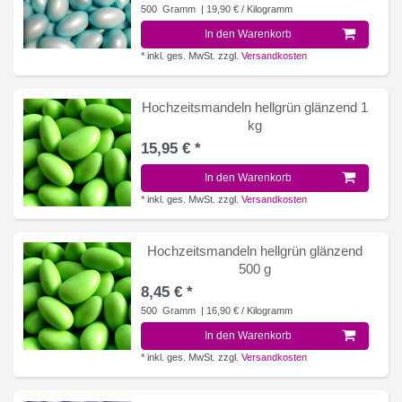
500
Gramm
| 19,90 € / Kilogramm
In den Warenkorb
*
inkl. ges. MwSt.
zzgl.
Versandkosten
Hochzeitsmandeln hellgrün glänzend 1
kg
15,95 € *
In den Warenkorb
*
inkl. ges. MwSt.
zzgl.
Versandkosten
Hochzeitsmandeln hellgrün glänzend
500 g
8,45 € *
500
Gramm
| 16,90 € / Kilogramm
In den Warenkorb
*
inkl. ges. MwSt.
zzgl.
Versandkosten