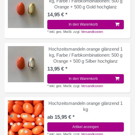
kg
, Farbe / Farbkombinationen: 500 g
Orange + 500 g Gold hochglanz
14,95 € *
In den Warenkorb
*
inkl. ges. MwSt.
zzgl.
Versandkosten
Hochzeitsmandeln orange glänzend 1
kg
, Farbe / Farbkombinationen: 500 g
Orange + 500 g Silber hochglanz
13,95 € *
In den Warenkorb
*
inkl. ges. MwSt.
zzgl.
Versandkosten
Hochzeitsmandeln orange glänzend 1
kg
ab 15,95 € *
Artikel anzeigen
*
inkl. ges. MwSt.
zzgl.
Versandkosten