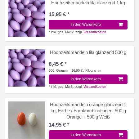
Hochzeitsmandeln lila glänzend 1 kg
15,95 € *
In den Warenkorb
*
inkl. ges. MwSt.
zzgl.
Versandkosten
Hochzeitsmandeln lila glänzend 500 g
8,45 € *
500
Gramm
| 16,90 € / Kilogramm
In den Warenkorb
*
inkl. ges. MwSt.
zzgl.
Versandkosten
Hochzeitsmandeln orange glänzend 1
kg
, Farbe / Farbkombinationen: 500 g
Orange + 500 g Weiß
14,95 € *
In den Warenkorb