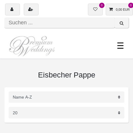
0
0
0,00 EUR
☰
Eisbecher Pappe