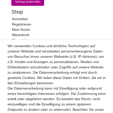
Vertrag widerrufen
Shop
Anmelden
Registrieren
Mein Konto
Warenkorb
Wunschliste
Wir verwenden Cookies und ähnliche Technologien auf
Newsletter
unserer Website und verarbeiten personenbezogene Daten
Newsletter
von Besucher:innen unserer Webseite (z.B. IP-Adresse), um
E-MAIL **
Honig
z.B. Inhalte und Anzeigen zu personalisieren, Medien von
Drittanbietern einzubinden oder Zugriffe auf unsere Website
Hiermit bestätige ich, dass ich die
Daten­schutz­erklärung
zu analysieren. Die Datenverarbeitung erfolgt erst durch
gelesen habe. Meine Einwilligung kann ich jederzeit
gesetzte Cookies. Wir teilen diese Daten mit Dritten, die wir in
widerrufen.**
den Einstellungen benennen.
Die Datenverarbeitung kann mit Einwilligung oder aufgrund
Abonnieren
eines berechtigten Interesses erfolgen. Die Zustimmung kann
** Hierbei handelt es sich um ein Pflichtfeld.
erteilt oder abgelehnt werden. Es besteht das Recht, nicht
einzuwilligen und die Einwilligung zu einem späteren
Zahlungsarten
Zeitpunkt zu ändern oder zu widerrufen. Beachten Sie unser