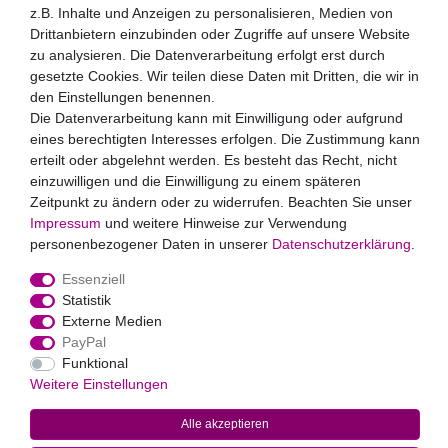
Honig
z.B. Inhalte und Anzeigen zu personalisieren, Medien von
Drittanbietern einzubinden oder Zugriffe auf unsere Website
Hiermit bestätige ich, dass ich die
Daten­schutz­erklärung
zu analysieren. Die Datenverarbeitung erfolgt erst durch
gelesen habe. Meine Einwilligung kann ich jederzeit
widerrufen.**
gesetzte Cookies. Wir teilen diese Daten mit Dritten, die wir in
den Einstellungen benennen.
Die Datenverarbeitung kann mit Einwilligung oder aufgrund
Abonnieren
eines berechtigten Interesses erfolgen. Die Zustimmung kann
** Hierbei handelt es sich um ein Pflichtfeld.
erteilt oder abgelehnt werden. Es besteht das Recht, nicht
Zahlungsarten
einzuwilligen und die Einwilligung zu einem späteren
Zeitpunkt zu ändern oder zu widerrufen. Beachten Sie unser
Impressum
und weitere Hinweise zur Verwendung
personenbezogener Daten in unserer
Daten­schutz­erklärung
.
Essenziell
Statistik
Externe Medien
PayPal
Widerrufs­recht
Impressum
Daten­schutz­erklärung
AGB
Funktional
Kontakt
Weitere Einstellungen
Alle akzeptieren
© 2022
Markus Baur Premium Weddings
. Alle Rechte vorbehalten.