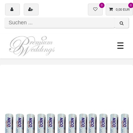
0
0
0,00 EUR
☰