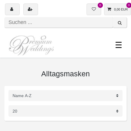
0
0
0,00 EUR
☰
Alltagsmasken