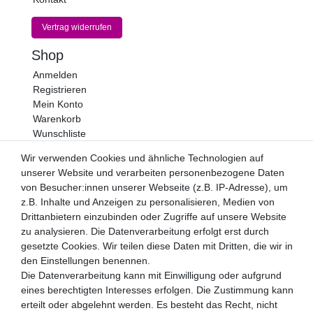
Vertrag widerrufen
Shop
Anmelden
Registrieren
Mein Konto
Warenkorb
Wunschliste
Newsletter
Wir verwenden Cookies und ähnliche Technologien auf
unserer Website und verarbeiten personenbezogene Daten
Newsletter
E-MAIL **
von Besucher:innen unserer Webseite (z.B. IP-Adresse), um
Honig
z.B. Inhalte und Anzeigen zu personalisieren, Medien von
Drittanbietern einzubinden oder Zugriffe auf unsere Website
Hiermit bestätige ich, dass ich die
Daten­schutz­erklärung
gelesen habe. Meine Einwilligung kann ich jederzeit
zu analysieren. Die Datenverarbeitung erfolgt erst durch
widerrufen.**
gesetzte Cookies. Wir teilen diese Daten mit Dritten, die wir in
den Einstellungen benennen.
Abonnieren
Die Datenverarbeitung kann mit Einwilligung oder aufgrund
eines berechtigten Interesses erfolgen. Die Zustimmung kann
** Hierbei handelt es sich um ein Pflichtfeld.
erteilt oder abgelehnt werden. Es besteht das Recht, nicht