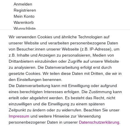
Anmelden
Registrieren
Mein Konto
Warenkorb
Wunschliste
Wir verwenden Cookies und ähnliche Technologien auf
Newsletter
unserer Website und verarbeiten personenbezogene Daten
Newsletter
E-MAIL **
von Besucher:innen unserer Webseite (z.B. IP-Adresse), um
Honig
z.B. Inhalte und Anzeigen zu personalisieren, Medien von
Drittanbietern einzubinden oder Zugriffe auf unsere Website
Hiermit bestätige ich, dass ich die
Daten­schutz­erklärung
zu analysieren. Die Datenverarbeitung erfolgt erst durch
gelesen habe. Meine Einwilligung kann ich jederzeit
widerrufen.**
gesetzte Cookies. Wir teilen diese Daten mit Dritten, die wir in
den Einstellungen benennen.
Die Datenverarbeitung kann mit Einwilligung oder aufgrund
Abonnieren
eines berechtigten Interesses erfolgen. Die Zustimmung kann
** Hierbei handelt es sich um ein Pflichtfeld.
erteilt oder abgelehnt werden. Es besteht das Recht, nicht
Zahlungsarten
einzuwilligen und die Einwilligung zu einem späteren
Zeitpunkt zu ändern oder zu widerrufen. Beachten Sie unser
Impressum
und weitere Hinweise zur Verwendung
personenbezogener Daten in unserer
Daten­schutz­erklärung
.