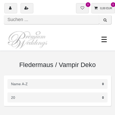
0
0
0,00 EUR
☰
Fledermaus / Vampir Deko