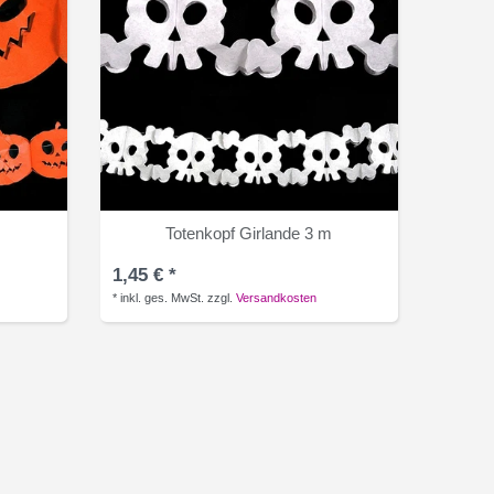
Totenkopf Girlande 3 m
1,45 € *
*
inkl. ges. MwSt.
zzgl.
Versandkosten