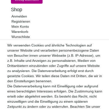
Shop
Anmelden
Registrieren
Mein Konto
Warenkorb
Wunschliste
Newsletter
Wir verwenden Cookies und ähnliche Technologien auf
unserer Website und verarbeiten personenbezogene Daten
Newsletter
E-MAIL **
von Besucher:innen unserer Webseite (z.B. IP-Adresse), um
Honig
z.B. Inhalte und Anzeigen zu personalisieren, Medien von
Drittanbietern einzubinden oder Zugriffe auf unsere Website
Hiermit bestätige ich, dass ich die
Daten­schutz­erklärung
gelesen habe. Meine Einwilligung kann ich jederzeit
zu analysieren. Die Datenverarbeitung erfolgt erst durch
widerrufen.**
gesetzte Cookies. Wir teilen diese Daten mit Dritten, die wir in
den Einstellungen benennen.
Abonnieren
Die Datenverarbeitung kann mit Einwilligung oder aufgrund
eines berechtigten Interesses erfolgen. Die Zustimmung kann
** Hierbei handelt es sich um ein Pflichtfeld.
erteilt oder abgelehnt werden. Es besteht das Recht, nicht
Zahlungsarten
einzuwilligen und die Einwilligung zu einem späteren
Zeitpunkt zu ändern oder zu widerrufen. Beachten Sie unser