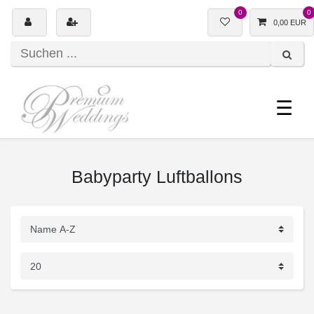
0
0
0,00 EUR
☰
Babyparty Luftballons