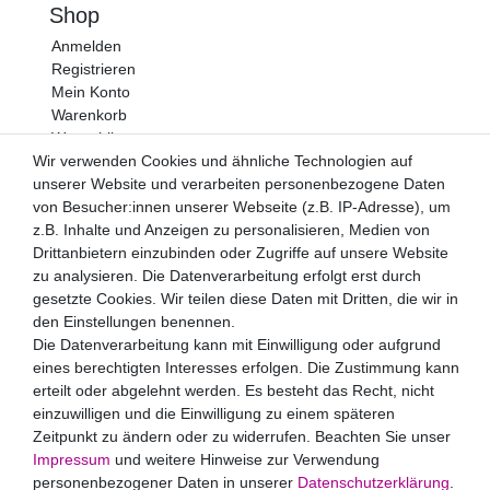
Shop
Anmelden
Registrieren
Mein Konto
Warenkorb
Wunschliste
Wir verwenden Cookies und ähnliche Technologien auf
Newsletter
unserer Website und verarbeiten personenbezogene Daten
von Besucher:innen unserer Webseite (z.B. IP-Adresse), um
Newsletter
E-MAIL **
z.B. Inhalte und Anzeigen zu personalisieren, Medien von
Honig
Drittanbietern einzubinden oder Zugriffe auf unsere Website
Hiermit bestätige ich, dass ich die
Daten­schutz­erklärung
zu analysieren. Die Datenverarbeitung erfolgt erst durch
gelesen habe. Meine Einwilligung kann ich jederzeit
gesetzte Cookies. Wir teilen diese Daten mit Dritten, die wir in
widerrufen.**
den Einstellungen benennen.
Die Datenverarbeitung kann mit Einwilligung oder aufgrund
Abonnieren
eines berechtigten Interesses erfolgen. Die Zustimmung kann
** Hierbei handelt es sich um ein Pflichtfeld.
erteilt oder abgelehnt werden. Es besteht das Recht, nicht
einzuwilligen und die Einwilligung zu einem späteren
Zahlungsarten
Zeitpunkt zu ändern oder zu widerrufen. Beachten Sie unser
Impressum
und weitere Hinweise zur Verwendung
personenbezogener Daten in unserer
Daten­schutz­erklärung
.