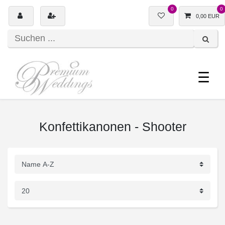
0
0
0,00 EUR
☰
Konfettikanonen - Shooter