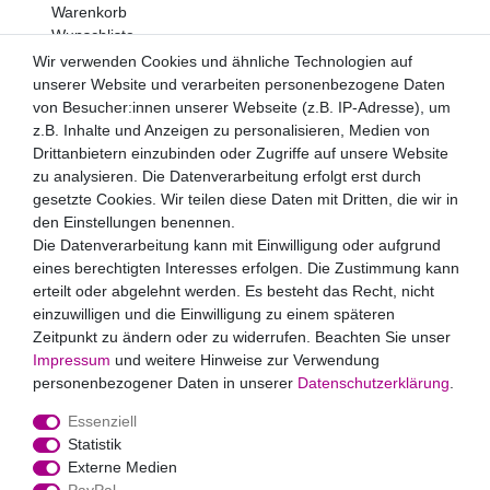
Warenkorb
Wunschliste
Wir verwenden Cookies und ähnliche Technologien auf
Newsletter
unserer Website und verarbeiten personenbezogene Daten
Newsletter
von Besucher:innen unserer Webseite (z.B. IP-Adresse), um
E-MAIL **
Honig
z.B. Inhalte und Anzeigen zu personalisieren, Medien von
Drittanbietern einzubinden oder Zugriffe auf unsere Website
Hiermit bestätige ich, dass ich die
Daten­schutz­erklärung
zu analysieren. Die Datenverarbeitung erfolgt erst durch
gelesen habe. Meine Einwilligung kann ich jederzeit
gesetzte Cookies. Wir teilen diese Daten mit Dritten, die wir in
widerrufen.**
den Einstellungen benennen.
Die Datenverarbeitung kann mit Einwilligung oder aufgrund
Abonnieren
eines berechtigten Interesses erfolgen. Die Zustimmung kann
** Hierbei handelt es sich um ein Pflichtfeld.
erteilt oder abgelehnt werden. Es besteht das Recht, nicht
einzuwilligen und die Einwilligung zu einem späteren
Zahlungsarten
Zeitpunkt zu ändern oder zu widerrufen. Beachten Sie unser
Impressum
und weitere Hinweise zur Verwendung
personenbezogener Daten in unserer
Daten­schutz­erklärung
.
Essenziell
Statistik
Externe Medien