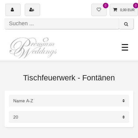
0
0
0,00 EUR
☰
Tischfeuerwerk - Fontänen