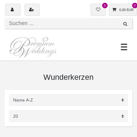
0
0
0,00 EUR
☰
Wunderkerzen