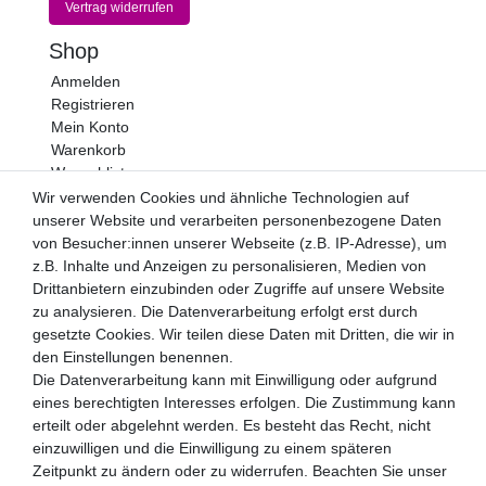
Vertrag widerrufen
Shop
Anmelden
Registrieren
Mein Konto
Warenkorb
Wunschliste
Wir verwenden Cookies und ähnliche Technologien auf
Newsletter
unserer Website und verarbeiten personenbezogene Daten
Newsletter
von Besucher:innen unserer Webseite (z.B. IP-Adresse), um
E-MAIL **
Honig
z.B. Inhalte und Anzeigen zu personalisieren, Medien von
Drittanbietern einzubinden oder Zugriffe auf unsere Website
Hiermit bestätige ich, dass ich die
Daten­schutz­erklärung
zu analysieren. Die Datenverarbeitung erfolgt erst durch
gelesen habe. Meine Einwilligung kann ich jederzeit
gesetzte Cookies. Wir teilen diese Daten mit Dritten, die wir in
widerrufen.**
den Einstellungen benennen.
Die Datenverarbeitung kann mit Einwilligung oder aufgrund
Abonnieren
eines berechtigten Interesses erfolgen. Die Zustimmung kann
** Hierbei handelt es sich um ein Pflichtfeld.
erteilt oder abgelehnt werden. Es besteht das Recht, nicht
einzuwilligen und die Einwilligung zu einem späteren
Zahlungsarten
Zeitpunkt zu ändern oder zu widerrufen. Beachten Sie unser